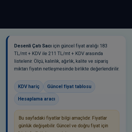
Kutu Profil Fiyatları
Demir Profil Fiyatları
H Profil Fiyatları
U Profil Fiyatları
Desenli Çatı Sacı
için güncel fiyat aralığı 183
BORU VE ÇATI
TL/mt + KDV ile 211 TL/mt + KDV arasında
Boru Fiyatları
listelenir. Ölçü, kalınlık, ağırlık, kalite ve sipariş
miktarı fiyatın netleşmesinde birlikte değerlendirilir.
Galvaniz Boru Fiyatları
Beton Altı Trapez Sac
KDV hariç
Güncel fiyat tablosu
Şeffaf Ondulin
Hesaplama aracı
Tüm ürünleri görüntüle
Bu sayfadaki fiyatlar bilgi amaçlıdır. Fiyatlar
günlük değişebilir. Güncel ve doğru fiyat için