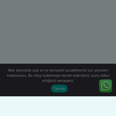
Web sitemizde size en iyi deneyimi sunabilmemiz için çerezleri
kullanıyoruz. Bu siteyi kullanmaya devam ederseniz, bunu kabul
ettiğinizi varsayarız.
Tamam