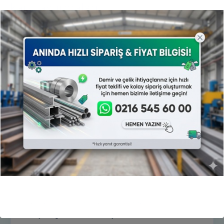
karşılaştırmaları
Desenli Çatı Sacı benzer ürün karşılaştırmaları aynı
kullanım amacındaki alternatif kalite, yüzey ve üretim
formlarının fiyat ve performans farkını gösterir.
Kalite karşılaştırması
Akma dayanımı, çekme dayanımı ve kaynak kabiliyeti
proje yüküne göre karşılaştırılmalıdır.
Yüzey karşılaştırması
Galvaniz, boyalı, siyah veya ham yüzey seçimi
korozyon, görünüm ve maliyet üzerinde etkilidir.