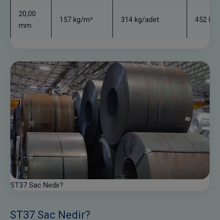
20,00
157 kg/m²
314 kg/adet
452 kg/
mm
ST37 Sac Nedir?
ST37 Sac Nedir?