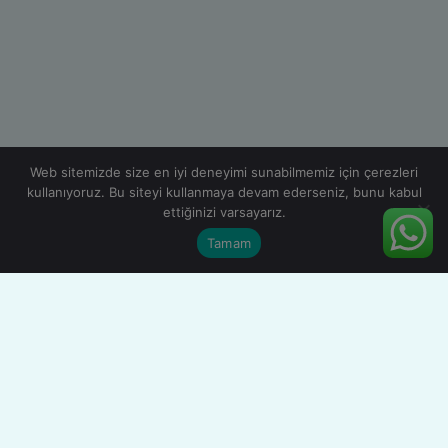
Web sitemizde size en iyi deneyimi sunabilmemiz için çerezleri
kullanıyoruz. Bu siteyi kullanmaya devam ederseniz, bunu kabul
ettiğinizi varsayarız.
Tamam