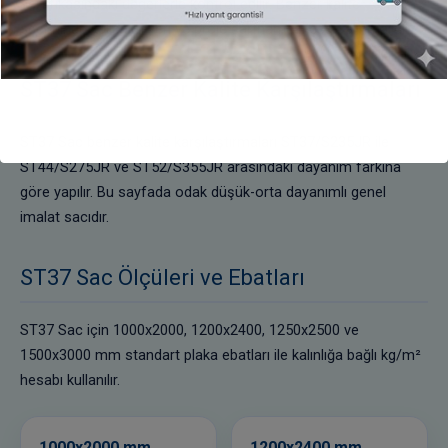
sertifikasındaki değerlerle kontrol edilir. Benzer kalite
seçiminde kullanım yeri ve proje şartnamesi esas alınmalıdır.
ST37 Sac Benzer Kalite Karşılaştırmaları
ST37 Sac benzer kalite karşılaştırmaları ST37/S235JR ile
ST44/S275JR ve ST52/S355JR arasındaki dayanım farkına
göre yapılır. Bu sayfada odak düşük-orta dayanımlı genel
imalat sacıdır.
ST37 Sac Ölçüleri ve Ebatları
ST37 Sac için 1000x2000, 1200x2400, 1250x2500 ve
1500x3000 mm standart plaka ebatları ile kalınlığa bağlı kg/m²
hesabı kullanılır.
1000x2000 mm
1200x2400 mm