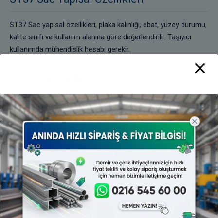
ST37 Sac yapısal özellikleri; plaka kalınlığı, ebat, yüzey durumu,
kalite sınıfı ve kullanım alanına göre değerlendirilir. Taşıyıcı
kullanımda mühendislik hesabı gerekir.
ST37 Sac Kaliteleri
ST37 Sac kaliteleri, üretim standardı, çelik sınıfı, yüzey durumu,
kaplama yapısı ve sertifika beklentisine göre ayrılır. Benzer
kalite seçiminde kullanım yeri, form verme kabiliyeti ve
korozyon dayanımı birlikte değerlendirilmelidir.
ST37 Sac Mekanik Özellikleri
ST37 Sac mekanik özellikleri, akma dayanımı, çekme dayanımı,
uzama, darbe tokluğu, kaynak kabiliyeti ve üretici