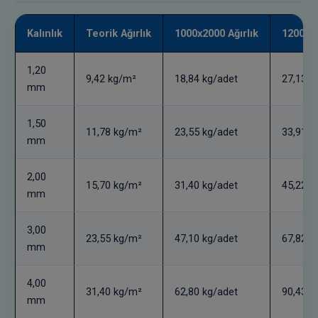
Kalınlık
Teorik Ağırlık
1000x2000 Ağırlık
1200x24
1,20
9,42 kg/m²
18,84 kg/adet
27,13 k
mm
1,50
11,78 kg/m²
23,55 kg/adet
33,91 k
mm
2,00
15,70 kg/m²
31,40 kg/adet
45,22 k
mm
3,00
23,55 kg/m²
47,10 kg/adet
67,82 k
mm
4,00
31,40 kg/m²
62,80 kg/adet
90,43 k
mm