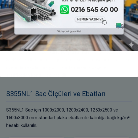
sertifikasındaki değerlerle kontrol edilir. Benzer kalite
seçiminde kullanım yeri ve proje şartnamesi esas alınmalıdır.
S355NL1 Sac Benzer Kalite
Karşılaştırmaları
S355NL1 Sac benzer kalite karşılaştırmaları ST37/S235JR ve
ST44/S275JR sınıflarına göre daha yüksek dayanım beklentisi
üzerinden yapılır. Taşıyıcı imalatta mekanik değerler
sertifikadan kontrol edilmelidir.
S355NL1 Sac Ölçüleri ve Ebatları
S355NL1 Sac için 1000x2000, 1200x2400, 1250x2500 ve
1500x3000 mm standart plaka ebatları ile kalınlığa bağlı kg/m²
hesabı kullanılır.