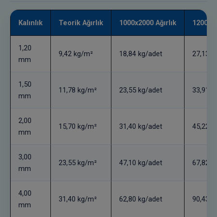
Kalınlık
Teorik Ağırlık
1000x2000 Ağırlık
1200x24
1,20
9,42 kg/m²
18,84 kg/adet
27,13 k
mm
1,50
11,78 kg/m²
23,55 kg/adet
33,91 k
mm
2,00
15,70 kg/m²
31,40 kg/adet
45,22 k
mm
3,00
23,55 kg/m²
47,10 kg/adet
67,82 k
mm
4,00
31,40 kg/m²
62,80 kg/adet
90,43 k
mm