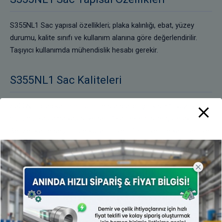
S355NL1 Sac yapısal özellikleri; plaka kalınlığı, ebat, yüzey
durumu, kalite sınıfı ve kullanım alanına göre değerlendirilir.
Taşıyıcı kullanımda mühendislik hesabı gerekir.
S355NL1 Sac Kaliteleri
S355NL1 Sac kaliteleri, üretim standardı, çelik sınıfı, yüzey
durumu, kaplama yapısı ve sertifika beklentisine göre ayrılır.
Benzer kalite seçiminde kullanım yeri, form verme kabiliyeti ve
korozyon dayanımı birlikte değerlendirilmelidir.
S355NL1 Sac Mekanik Özellikleri
S355NL1 Sac mekanik özellikleri, akma dayanımı, çekme
dayanımı, uzama, darbe tokluğu, kaynak kabiliyeti ve üretici