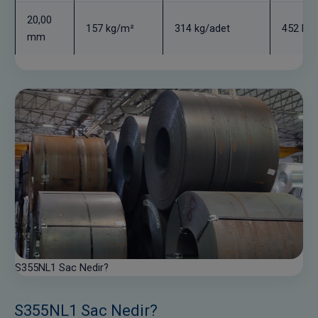
20,00
157 kg/m²
314 kg/adet
452 kg/
mm
S355NL1 Sac Nedir?
S355NL1 Sac Nedir?