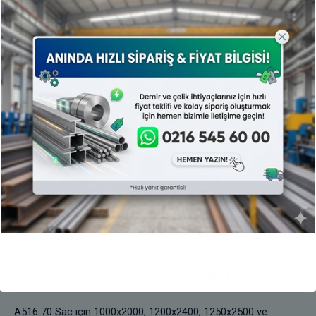
A516 70 Sac Mekanik Özellikleri
A516 70 Sac mekanik özellikleri, akma dayanımı, çekme
dayanımı, uzama, darbe tokluğu, kaynak kabiliyeti ve üretici
sertifikasındaki değerlerle kontrol edilir. Benzer kalite
seçiminde kullanım yeri ve proje şartnamesi esas alınmalıdır.
A516 70 Sac Benzer Kalite
Karşılaştırmaları
A516 70 Sac benzer kalite karşılaştırmaları P235GH, P355GH,
P355NH, A516 Gr 70 ve 16Mo3 sınıfları arasında basınç,
sıcaklık, kaynak ve sertifika beklentisine göre yapılır.
A516 70 Sac Ölçüleri ve Ebatları
A516 70 Sac için 1000x2000, 1200x2400, 1250x2500 ve