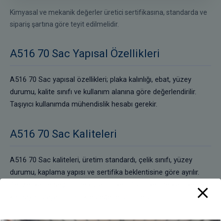
Kimyasal ve mekanik değerler üretici sertifikasına, standarda ve
sipariş şartına göre teyit edilmelidir.
A516 70 Sac Yapısal Özellikleri
A516 70 Sac yapısal özellikleri; plaka kalınlığı, ebat, yüzey
durumu, kalite sınıfı ve kullanım alanına göre değerlendirilir.
Taşıyıcı kullanımda mühendislik hesabı gerekir.
A516 70 Sac Kaliteleri
A516 70 Sac kaliteleri, üretim standardı, çelik sınıfı, yüzey
durumu, kaplama yapısı ve sertifika beklentisine göre ayrılır.
Benzer kalite seçiminde kullanım yeri, form verme kabiliyeti ve
korozyon dayanımı birlikte değerlendirilmelidir.