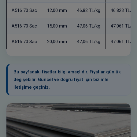
A516 70 Sac
12,00 mm
46,82 TL/kg
46.823 TL/to
A516 70 Sac
15,00 mm
47,06 TL/kg
47.061 TL/to
A516 70 Sac
20,00 mm
47,06 TL/kg
47.061 TL/to
Bu sayfadaki fiyatlar bilgi amaçlıdır. Fiyatlar günlük
değişebilir. Güncel ve doğru fiyat için bizimle
iletişime geçiniz.