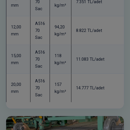
70
7.351 TL/adet
mm
kg/m²
Sac
A516
12,00
94,20
70
8.822 TL/adet
mm
kg/m²
Sac
A516
15,00
118
70
11.083 TL/adet
mm
kg/m²
Sac
A516
20,00
157
70
14.777 TL/adet
mm
kg/m²
Sac