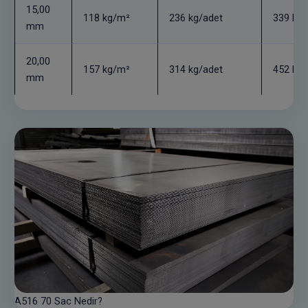
15,00
118 kg/m²
236 kg/adet
339 kg/
mm
20,00
157 kg/m²
314 kg/adet
452 kg/
mm
A516 70 Sac Nedir?