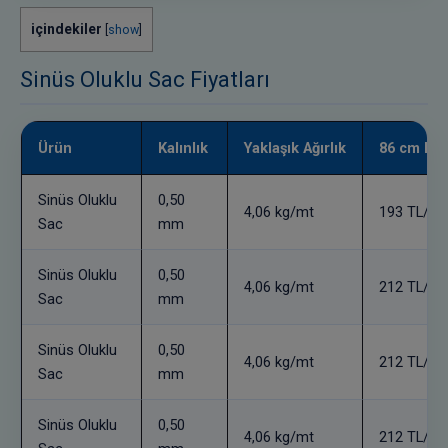
içindekiler
[
show
]
Sinüs Oluklu Sac Fiyatları
Ürün
Kalınlık
Yaklaşık Ağırlık
86 cm kap
Sinüs Oluklu
0,50
4,06 kg/mt
193 TL/mt
Sac
mm
Sinüs Oluklu
0,50
4,06 kg/mt
212 TL/mt
Sac
mm
Sinüs Oluklu
0,50
4,06 kg/mt
212 TL/mt
Sac
mm
Sinüs Oluklu
0,50
4,06 kg/mt
212 TL/mt