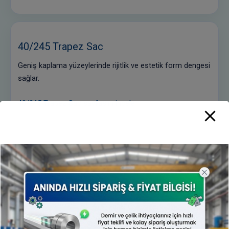
40/245 Trapez Sac
Geniş kaplama yüzeylerinde rijitlik ve estetik form dengesi
sağlar.
40/245 Trapez Sac sayfasını incele
56/180 Trapez Sac