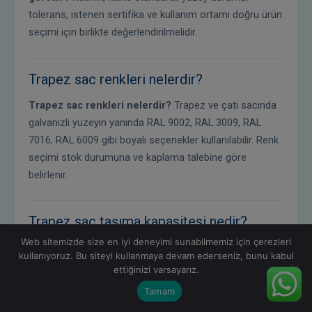
tolerans, istenen sertifika ve kullanım ortamı doğru ürün
seçimi için birlikte değerlendirilmelidir.
Trapez sac renkleri nelerdir?
Trapez sac renkleri nelerdir?
Trapez ve çatı sacında
galvanizli yüzeyin yanında RAL 9002, RAL 3009, RAL
7016, RAL 6009 gibi boyalı seçenekler kullanılabilir. Renk
seçimi stok durumuna ve kaplama talebine göre
belirlenir.
Trapez sac taşıma kapasitesi nedir?
Web sitemizde size en iyi deneyimi sunabilmemiz için çerezleri
Trapez sac taşıma kapasitesi nedir?
Taşıma
kullanıyoruz. Bu siteyi kullanmaya devam ederseniz, bunu kabul
kapasitesi form yüksekliği, sac kalınlığı, hadve aralığı,
ettiğinizi varsayarız.
mesnet açıklığı ve yük tipine göre değişir. 38/151,
Tamam
50/1000, 60/940 ve 75/750 gibi formlar farklı açıklık