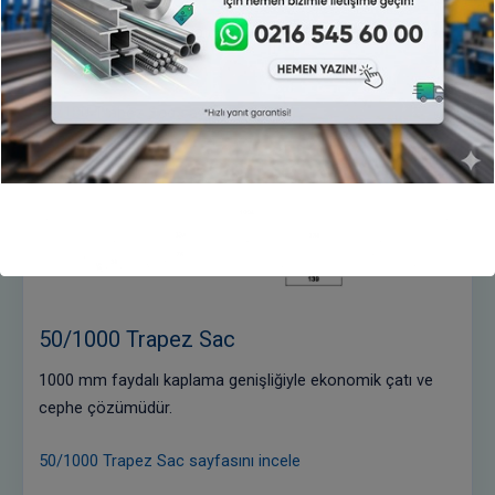
Yüksek hadve yapısıyla çatı ve endüstriyel kaplamalarda
kullanılır.
56/180 Trapez Sac sayfasını incele
50/1000 Trapez Sac
1000 mm faydalı kaplama genişliğiyle ekonomik çatı ve
cephe çözümüdür.
50/1000 Trapez Sac sayfasını incele