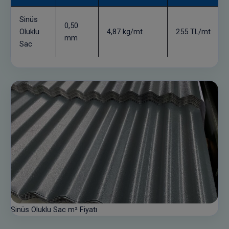
Sinüs
0,50
Oluklu
4,87 kg/mt
255 TL/mt
mm
Sac
Sinüs Oluklu Sac m² Fiyatı