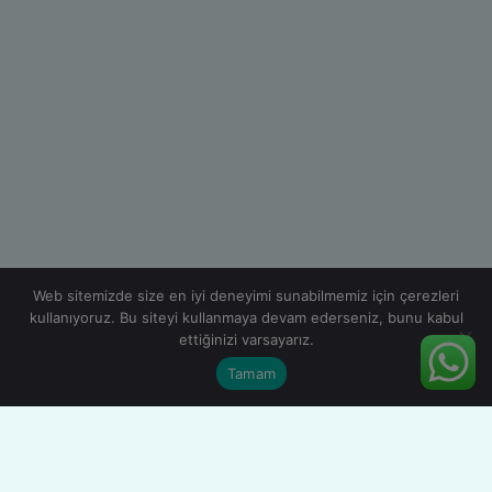
Web sitemizde size en iyi deneyimi sunabilmemiz için çerezleri
kullanıyoruz. Bu siteyi kullanmaya devam ederseniz, bunu kabul
ettiğinizi varsayarız.
Tamam