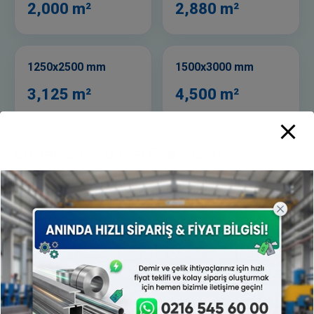
2,000 m²
2,880 m²
1250x2500 mm
1500x3000 mm
3,125 m²
4,500 m²
Corten Sac Güncel Fiyat Özeti
Ürün
Kalınlık
kg Fiyatı
ton Fiyatı
Corten Sac
1,00 mm
90,32 TL/kg
90.317 TL/ton
Corten Sac
1,50 mm
90,32 TL/kg
90.317 TL/ton
Corten Sac
2,00 mm
78,43 TL/kg
78.433 TL/ton