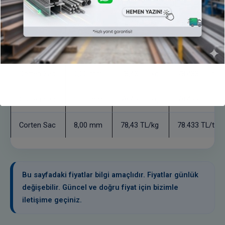
Corten Sac
3,00 mm
78,43 TL/kg
78.433 TL/ton
Corten Sac
4,00 mm
78,43 TL/kg
78.433 TL/ton
Corten Sac
5,00 mm
78,43 TL/kg
78.433 TL/ton
Corten Sac
6,00 mm
78,43 TL/kg
78.433 TL/ton
Corten Sac
8,00 mm
78,43 TL/kg
78.433 TL/ton
Bu sayfadaki fiyatlar bilgi amaçlıdır. Fiyatlar günlük
değişebilir. Güncel ve doğru fiyat için bizimle
iletişime geçiniz.