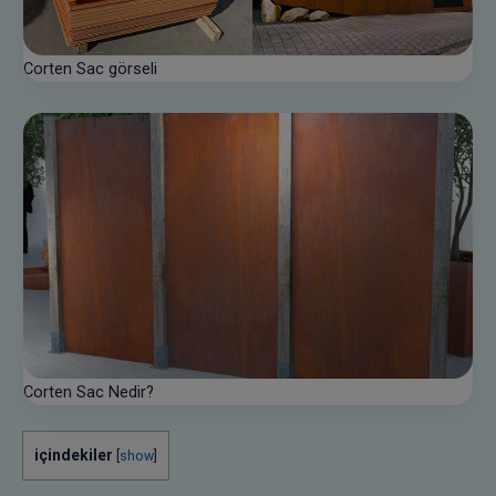
Corten Sac görseli
Corten Sac Nedir?
içindekiler
[
show
]