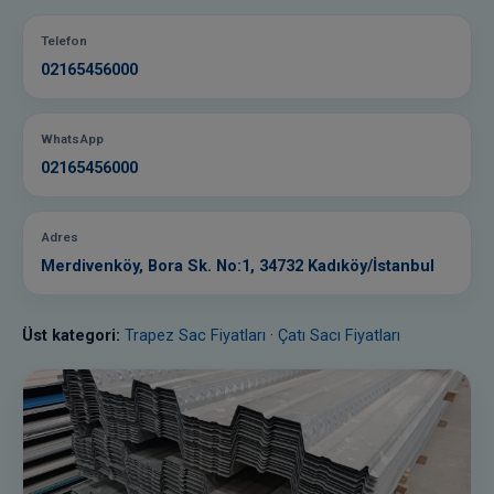
Kutu Profil Fiyatları
Telefon
Demir Profil Fiyatları
02165456000
H Profil Fiyatları
U Profil Fiyatları
WhatsApp
02165456000
BORU VE ÇATI
Boru Fiyatları
Adres
Galvaniz Boru Fiyatları
Merdivenköy, Bora Sk. No:1, 34732 Kadıköy/İstanbul
Beton Altı Trapez Sac
Şeffaf Ondulin
Üst kategori:
Trapez Sac Fiyatları
·
Çatı Sacı Fiyatları
Tüm ürünleri görüntüle