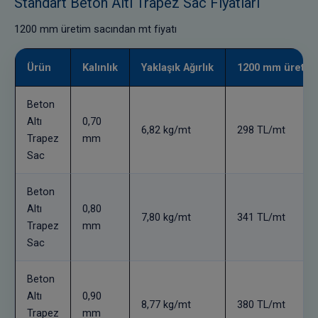
Standart Beton Altı Trapez Sac Fiyatları
1200 mm üretim sacından mt fiyatı
Ürün
Kalınlık
Yaklaşık Ağırlık
1200 mm üretim 
Beton
Altı
0,70
6,82 kg/mt
298 TL/mt
Trapez
mm
Sac
Beton
Altı
0,80
7,80 kg/mt
341 TL/mt
Trapez
mm
Sac
Beton
Altı
0,90
8,77 kg/mt
380 TL/mt
Trapez
mm