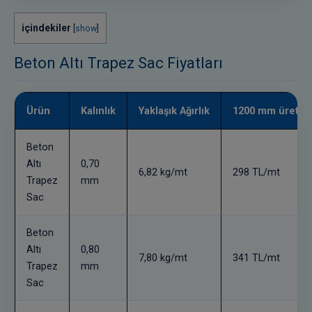
içindekiler
[
show
]
Beton Altı Trapez Sac Fiyatları
Ürün
Kalınlık
Yaklaşık Ağırlık
1200 mm üretim 
Beton
Altı
0,70
6,82 kg/mt
298 TL/mt
Trapez
mm
Sac
Beton
Altı
0,80
7,80 kg/mt
341 TL/mt
Trapez
mm
Sac