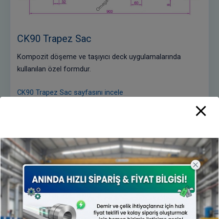
CK90 Trapez Sac
Kompozit döşeme ve taşıyıcı deck uygulamalarında
kullanılan özel formdur.
CK90 Trapez Sac sayfasını incele
DK90 Trapez Sac
Deck form seçeneklerinden biridir; açıklık ve yük hesabına