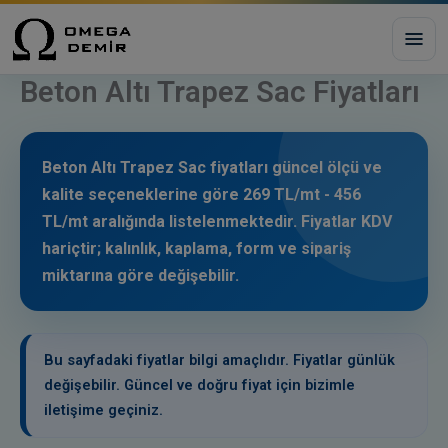
modal-check
İçeriğe
atla
Sitede
Beton Altı Trapez Sac Fiyatları
ara
Anasayfa
Hakkımızda
Beton Altı Trapez Sac fiyatları güncel ölçü ve
kalite seçeneklerine göre 269 TL/mt - 456
Ürünler
TL/mt aralığında listelenmektedir. Fiyatlar KDV
hariçtir; kalınlık, kaplama, form ve sipariş
SAC ÜRÜNLERI
Şeffaf Ondulin
miktarına göre değişebilir.
Siyah Sac Fiyatları
İletişim
DKP Sac Fiyatları
Galvaniz Sac Fiyatları
Bu sayfadaki fiyatlar bilgi amaçlıdır. Fiyatlar günlük
değişebilir. Güncel ve doğru fiyat için bizimle
Baklavalı Sac Fiyatları
iletişime geçiniz.
PROFIL ÜRÜNLERI