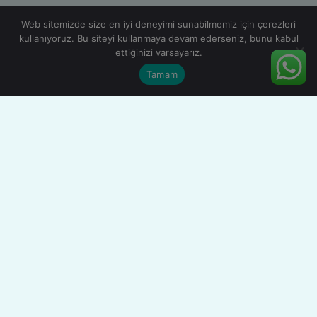
Web sitemizde size en iyi deneyimi sunabilmemiz için çerezleri
kullanıyoruz. Bu siteyi kullanmaya devam ederseniz, bunu kabul
ettiğinizi varsayarız.
Tamam
Güncel sac, boru, profil ve çatı ürünleri fiyatlarını; ölçü,
kalite ve teknik bilgilerle inceleyin.