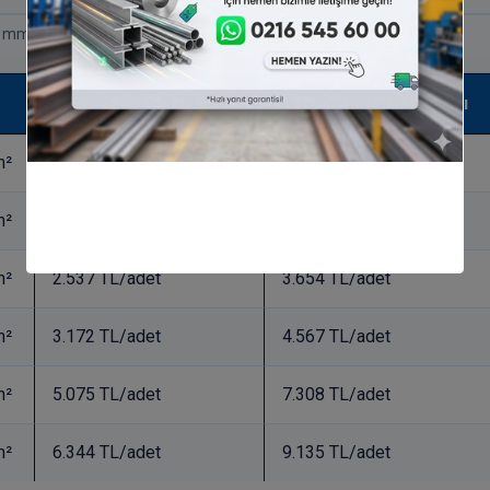
mm olarak hesaplanır.
1000x2000 Plaka Fiyatı
1200x2400 Plaka Fiyatı
m²
1.269 TL/adet
1.827 TL/adet
m²
1.903 TL/adet
2.740 TL/adet
m²
2.537 TL/adet
3.654 TL/adet
m²
3.172 TL/adet
4.567 TL/adet
m²
5.075 TL/adet
7.308 TL/adet
m²
6.344 TL/adet
9.135 TL/adet