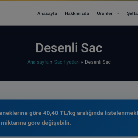
modal-check
Anasayfa
Hakkımızda
Ürünler
Şeffa
Desenli Sac
Ana sayfa
Sac fiyatları
Desenli Sac
çeneklerine göre 40,40 TL/kg aralığında listelenmekte
 miktarına göre değişebilir.