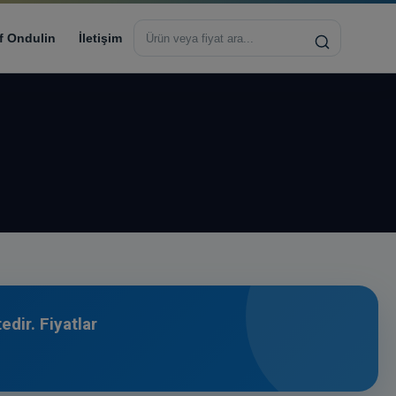
Sitede
ara
f Ondulin
İletişim
dir. Fiyatlar