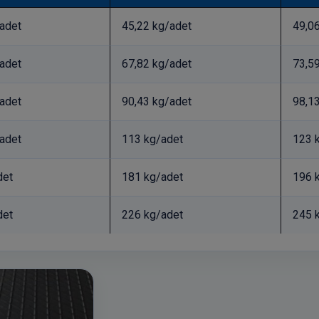
adet
45,22 kg/adet
49,0
adet
67,82 kg/adet
73,5
adet
90,43 kg/adet
98,1
adet
113 kg/adet
123 
det
181 kg/adet
196 
det
226 kg/adet
245 