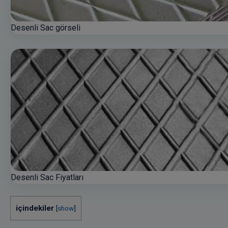
Desenli Sac görseli
Desenli Sac Fiyatları
içindekiler
[
show
]