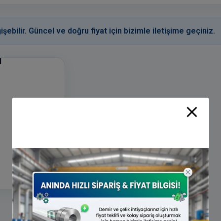
işebilir. Güncel ve doğru fiyat için bizimle iletişime geçiniz.