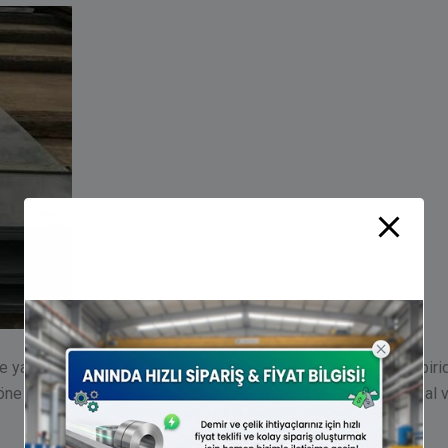
rde yaygın olarak tercih edilen temel yapısal çelik sınıflarından bi
ne çıkar. Bu belirgin özellikleri, S235J0 çeliğinin birçok yapısa