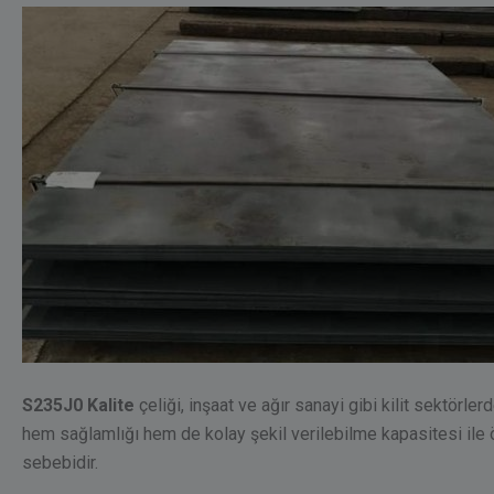
S235J0 Kalite
çeliği, inşaat ve ağır sanayi gibi kilit sektörle
hem sağlamlığı hem de kolay şekil verilebilme kapasitesi ile ö
sebebidir.