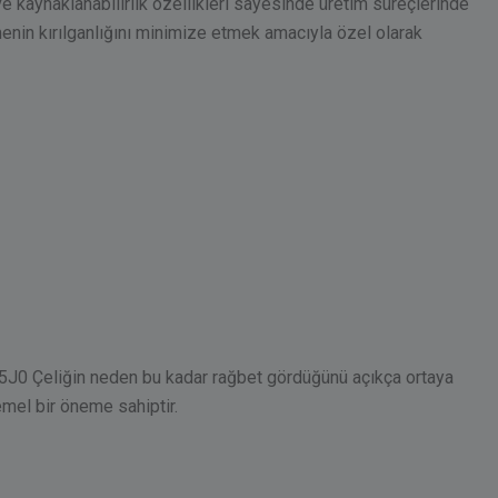
k ve kaynaklanabilirlik özellikleri sayesinde üretim süreçlerinde
menin kırılganlığını minimize etmek amacıyla özel olarak
 S235J0 Çeliğin neden bu kadar rağbet gördüğünü açıkça ortaya
emel bir öneme sahiptir.