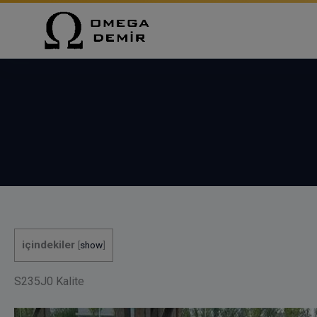
İçeriğe
atla
içindekiler
[
show
]
S235J0 Kalite