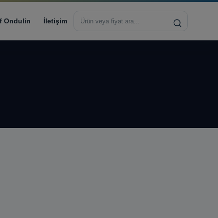
Sitede
ara
f Ondulin
İletişim