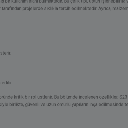
ş bir kullanım alanı bulmaktadır. Bu çelik tipi, üstün işlenebilirli
 tarafından projelerde sıklıkla tercih edilmektedir. Ayrıca, malze
terir.
edilir.
ektöründe kritik bir rol üstlenir. Bu bölümde incelenen özellikler,
yle birlikte, güvenli ve uzun ömürlü yapıların inşa edilmesinde t