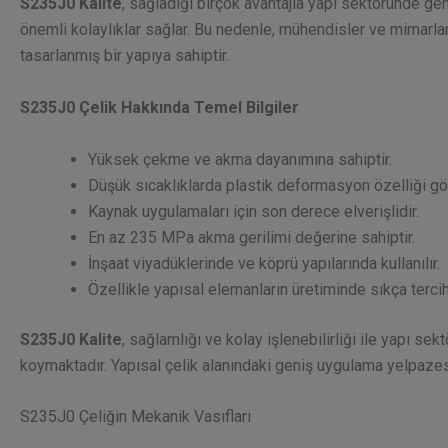
S235J0 Kalite
, sağladığı birçok avantajla yapı sektöründe geni
önemli kolaylıklar sağlar. Bu nedenle, mühendisler ve mimarlar
tasarlanmış bir yapıya sahiptir.
S235J0 Çelik Hakkında Temel Bilgiler
Yüksek çekme ve akma dayanımına sahiptir.
Düşük sıcaklıklarda plastik deformasyon özelliği gös
Kaynak uygulamaları için son derece elverişlidir.
En az 235 MPa akma gerilimi değerine sahiptir.
İnşaat viyadüklerinde ve köprü yapılarında kullanılır.
Özellikle yapısal elemanların üretiminde sıkça tercih 
S235J0 Kalite
, sağlamlığı ve kolay işlenebilirliği ile yapı s
koymaktadır. Yapısal çelik alanındaki geniş uygulama yelpazesi
S235J0 Çeliğin Mekanik Vasıfları