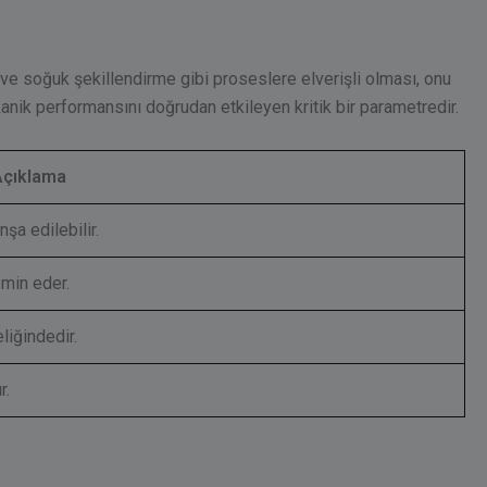
 soğuk şekillendirme gibi proseslere elverişli olması, onu
nik performansını doğrudan etkileyen kritik bir parametredir.
Açıklama
a edilebilir.
emin eder.
liğindedir.
r.